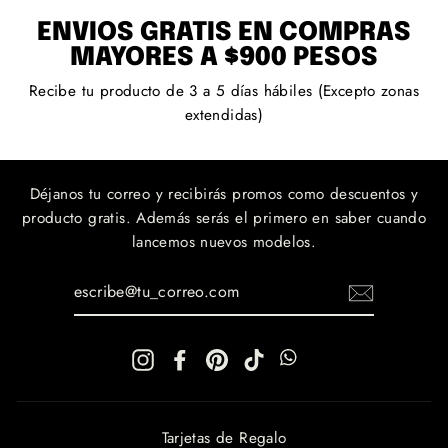
ENVÍOS GRATIS EN COMPRAS
MAYORES A $900 PESOS
Recibe tu producto de 3 a 5 días hábiles (Excepto zonas
extendidas)
Déjanos tu correo y recibirás promos como descuentos y
producto gratis. Además serás el primero en saber cuando
lancemos nuevos modelos.
ESCRIBE@TU_CORREO.COM
Instagram
Facebook
Pinterest
TikTok
WhatsApp
WhatsApp
Tarjetas de Regalo