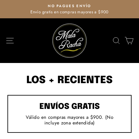
Ir
NO PAGUES ENVÍO
directamente
Envío gratis en compras mayores a $900
diapositivas
al
pausa
contenido
NAVEGACIÓN
BUSCA
C
LOS + RECIENTES
ENVÍOS GRATIS
Válido en compras mayores a $900. (No
incluye zona extendida)