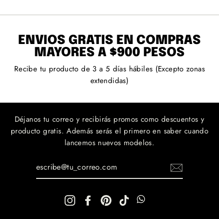
ENVÍOS GRATIS EN COMPRAS
MAYORES A $900 PESOS
Recibe tu producto de 3 a 5 días hábiles (Excepto zonas
extendidas)
Déjanos tu correo y recibirás promos como descuentos y
producto gratis. Además serás el primero en saber cuando
lancemos nuevos modelos.
ESCRIBE@TU_CORREO.COM
Instagram
Facebook
Pinterest
TikTok
WhatsApp
WhatsApp