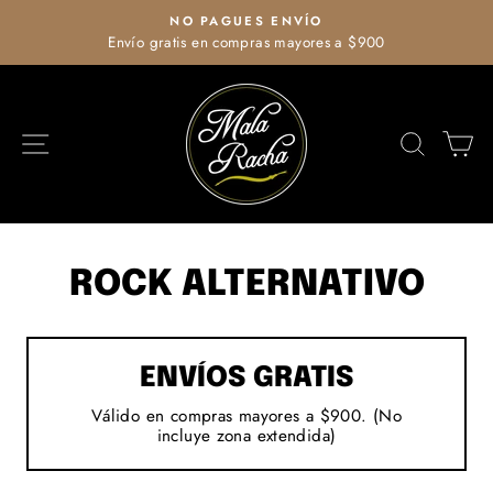
Ir
NO PAGUES ENVÍO
directamente
Envío gratis en compras mayores a $900
diapositivas
al
pausa
contenido
NAVEGACIÓN
BUSCA
C
ROCK ALTERNATIVO
ENVÍOS GRATIS
Válido en compras mayores a $900. (No
incluye zona extendida)