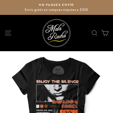
Ir
NO PAGUES ENVÍO
directamente
Envío gratis en compras mayores a $900
diapositivas
al
pausa
contenido
NAVEGACIÓN
BUSCA
C