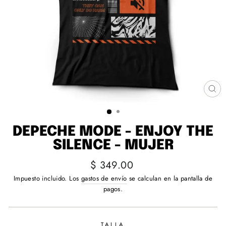
CE
(E
DEPECHE MODE - ENJOY THE
SILENCE - MUJER
Precio
$ 349.00
habitual
Impuesto incluido. Los
gastos de envío
se calculan en la pantalla de
pagos.
TALLA