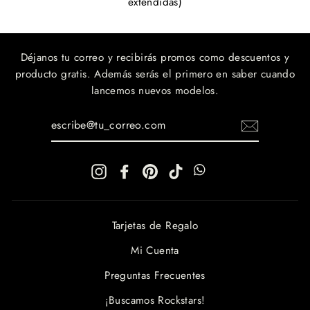
extendidas)
Déjanos tu correo y recibirás promos como descuentos y
producto gratis. Además serás el primero en saber cuando
lancemos nuevos modelos.
ESCRIBE@TU_CORREO.COM
Instagram
Facebook
Pinterest
TikTok
WhatsApp
WhatsApp
Tarjetas de Regalo
Mi Cuenta
Preguntas Frecuentes
¡Buscamos Rockstars!