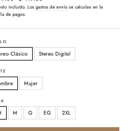
ual
de
sto incluido. Los
gastos de envío
se calculan en la
oferta
lla de pagos.
ILO
ereo Clásico
Stereo Digital
TE
ombre
Mujer
LA
H
M
G
EG
2XL