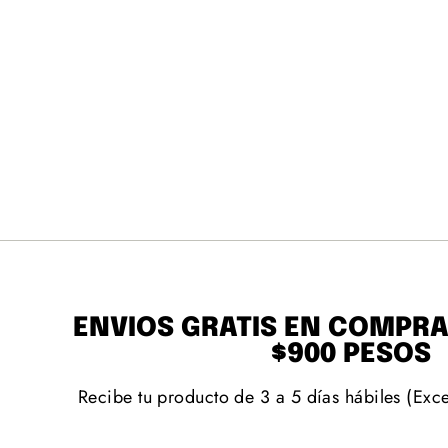
PLAYERA RADIO
ESTÉREO
PERSONALIZABLE
Precio
$ 499.00
Precio
De $ 419.00
habitual
de
oferta
ENVÍOS GRATIS EN COMPR
$900 PESOS
Recibe tu producto de 3 a 5 días hábiles (Exc