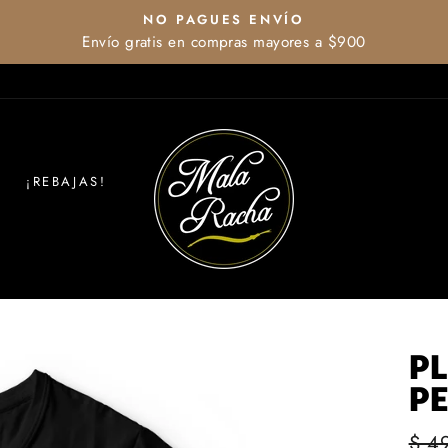
NO PAGUES ENVÍO
Envío gratis en compras mayores a $900
diapositivas
pausa
¡REBAJAS!
PL
P
Prec
$ 4