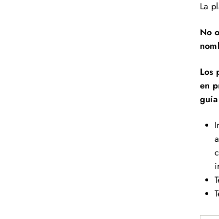
La p
No o
nomb
Los 
en p
guía
I
a
c
i
T
T