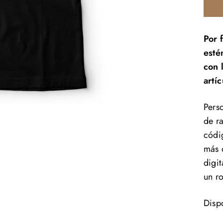
Por 
esté
con 
artí
Perso
de r
códi
más 
digi
un r
Disp