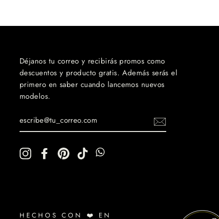
Déjanos tu correo y recibirás promos como
descuentos y producto gratis. Además serás el
primero en saber cuando lancemos nuevos
modelos.
ESCRIBE@TU_CORREO.COM
Instagram
Facebook
Pinterest
TikTok
WhatsApp
WhatsApp
HECHOS CON ❤️ EN