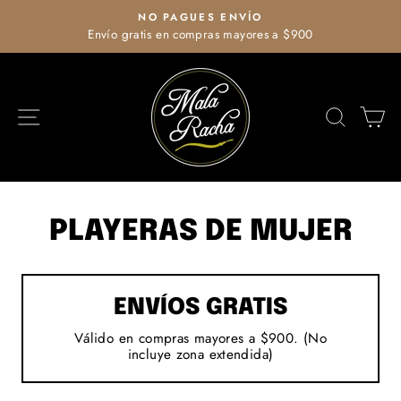
Ir
NO PAGUES ENVÍO
directamente
Envío gratis en compras mayores a $900
diapositivas
al
pausa
contenido
NAVEGACIÓN
BUSCA
C
PLAYERAS DE MUJER
ENVÍOS GRATIS
Válido en compras mayores a $900. (No
incluye zona extendida)