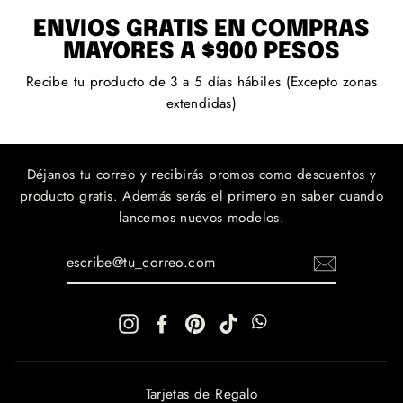
ENVÍOS GRATIS EN COMPRAS
MAYORES A $900 PESOS
Recibe tu producto de 3 a 5 días hábiles (Excepto zonas
extendidas)
Déjanos tu correo y recibirás promos como descuentos y
producto gratis. Además serás el primero en saber cuando
lancemos nuevos modelos.
ESCRIBE@TU_CORREO.COM
Instagram
Facebook
Pinterest
TikTok
WhatsApp
WhatsApp
Tarjetas de Regalo