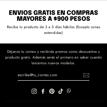
ENVÍOS GRATIS EN COMPRAS
MAYORES A $900 PESOS
Recibe tu producto de 3 a 5 días hábiles (Excepto zonas
extendidas)
Déjanos tu correo y recibirás promos como descuentos y
producto gratis. Además serás el primero en saber cuando
lancemos nuevos modelos.
ESCRIBE@TU_CORREO.COM
Instagram
Facebook
Pinterest
TikTok
WhatsApp
WhatsApp