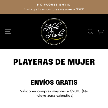
Ir
NO PAGUES ENVÍO
directamente
Envío gratis en compras mayores a $900
diapositivas
al
pausa
contenido
NAVEGACIÓN
BUSCA
C
PLAYERAS DE MUJER
ENVÍOS GRATIS
Válido en compras mayores a $900. (No
incluye zona extendida)