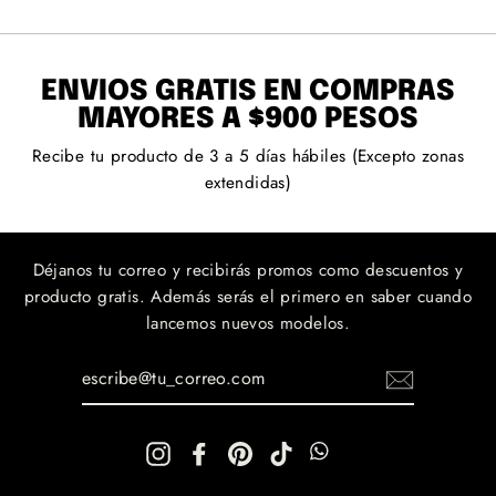
ENVÍOS GRATIS EN COMPRAS
MAYORES A $900 PESOS
Recibe tu producto de 3 a 5 días hábiles (Excepto zonas
extendidas)
Déjanos tu correo y recibirás promos como descuentos y
producto gratis. Además serás el primero en saber cuando
lancemos nuevos modelos.
ESCRIBE@TU_CORREO.COM
Instagram
Facebook
Pinterest
TikTok
WhatsApp
WhatsApp