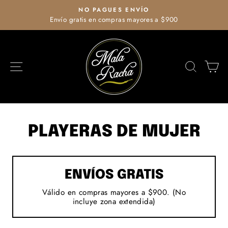
Ir
NO PAGUES ENVÍO
directamente
Envío gratis en compras mayores a $900
diapositivas
al
pausa
contenido
NAVEGACIÓN
BUSCA
C
PLAYERAS DE MUJER
ENVÍOS GRATIS
Válido en compras mayores a $900. (No
incluye zona extendida)