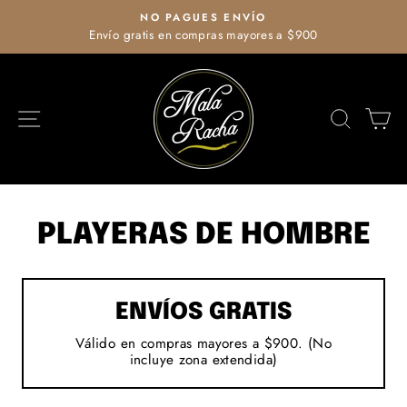
Ir
NO PAGUES ENVÍO
directamente
Envío gratis en compras mayores a $900
diapositivas
al
pausa
contenido
NAVEGACIÓN
BUSCA
C
PLAYERAS DE HOMBRE
ENVÍOS GRATIS
Válido en compras mayores a $900. (No
incluye zona extendida)