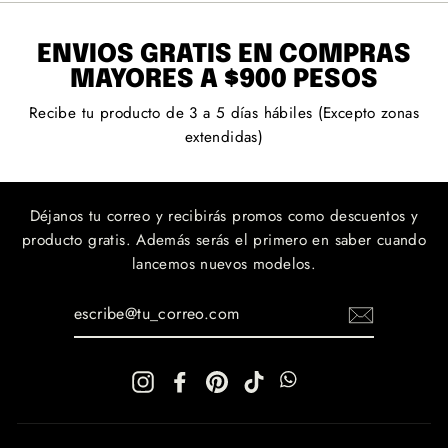
ENVÍOS GRATIS EN COMPRAS
MAYORES A $900 PESOS
Recibe tu producto de 3 a 5 días hábiles (Excepto zonas
extendidas)
Déjanos tu correo y recibirás promos como descuentos y
producto gratis. Además serás el primero en saber cuando
lancemos nuevos modelos.
ESCRIBE@TU_CORREO.COM
Instagram
Facebook
Pinterest
TikTok
WhatsApp
WhatsApp