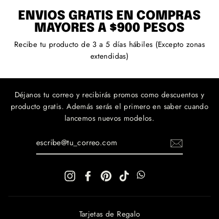
ENVÍOS GRATIS EN COMPRAS
MAYORES A $900 PESOS
Recibe tu producto de 3 a 5 días hábiles (Excepto zonas
extendidas)
Déjanos tu correo y recibirás promos como descuentos y
producto gratis. Además serás el primero en saber cuando
lancemos nuevos modelos.
ESCRIBE@TU_CORREO.COM
Instagram
Facebook
Pinterest
TikTok
WhatsApp
WhatsApp
Tarjetas de Regalo