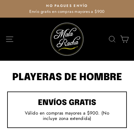
Ir
NO PAGUES ENVÍO
directamente
Envío gratis en compras mayores a $900
diapositivas
al
pausa
contenido
NAVEGACIÓN
BUSCA
C
PLAYERAS DE HOMBRE
ENVÍOS GRATIS
Válido en compras mayores a $900. (No
incluye zona extendida)