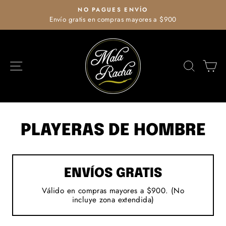
Ir
NO PAGUES ENVÍO
directamente
Envío gratis en compras mayores a $900
diapositivas
al
pausa
contenido
NAVEGACIÓN
BUSCA
C
PLAYERAS DE HOMBRE
ENVÍOS GRATIS
Válido en compras mayores a $900. (No
incluye zona extendida)