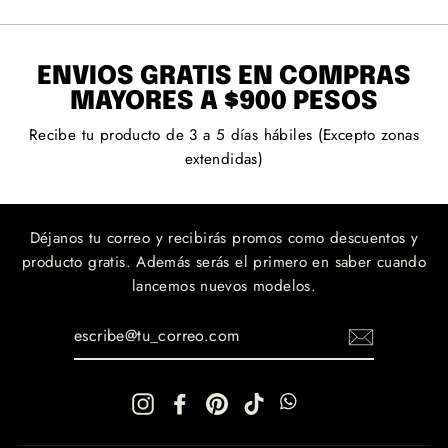
ENVÍOS GRATIS EN COMPRAS
MAYORES A $900 PESOS
Recibe tu producto de 3 a 5 días hábiles (Excepto zonas
extendidas)
Déjanos tu correo y recibirás promos como descuentos y
producto gratis. Además serás el primero en saber cuando
lancemos nuevos modelos.
ESCRIBE@TU_CORREO.COM
Instagram
Facebook
Pinterest
TikTok
WhatsApp
WhatsApp