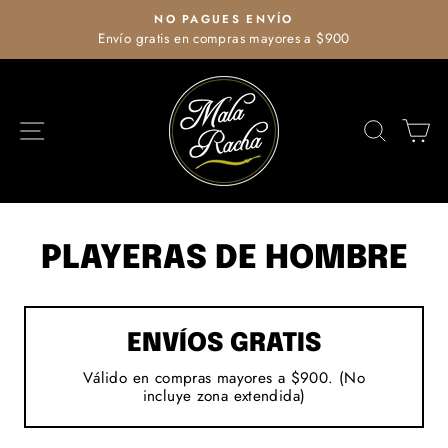
Ir
NO PAGUES ENVÍO
directamente
Envío gratis en compras mayores a $900
diapositivas
al
pausa
contenido
NAVEGACIÓN
BUSCA
C
PLAYERAS DE HOMBRE
ENVÍOS GRATIS
Válido en compras mayores a $900. (No
incluye zona extendida)