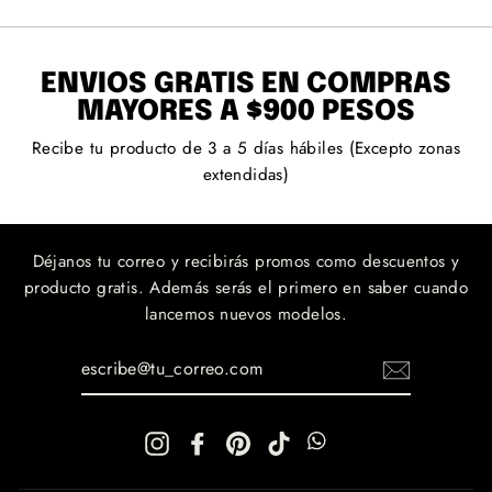
ENVÍOS GRATIS EN COMPRAS
MAYORES A $900 PESOS
Recibe tu producto de 3 a 5 días hábiles (Excepto zonas
extendidas)
Déjanos tu correo y recibirás promos como descuentos y
producto gratis. Además serás el primero en saber cuando
lancemos nuevos modelos.
ESCRIBE@TU_CORREO.COM
Instagram
Facebook
Pinterest
TikTok
WhatsApp
WhatsApp